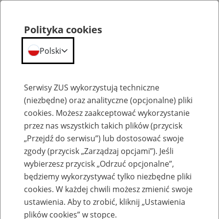
Polityka cookies
Polski
Menu
Szukaj
Serwisy ZUS wykorzystują techniczne
(niezbędne) oraz analityczne (opcjonalne) pliki
Przepraszamy,
cookies. Możesz zaakceptować wykorzystanie
podana strona nie została znaleziona.
przez nas wszystkich takich plików (przycisk
„Przejdź do serwisu”) lub dostosować swoje
Błąd 404
zgody (przycisk „Zarządzaj opcjami”). Jeśli
wybierzesz przycisk „Odrzuć opcjonalne”,
będziemy wykorzystywać tylko niezbędne pliki
cookies. W każdej chwili możesz zmienić swoje
ustawienia. Aby to zrobić, kliknij „Ustawienia
Przejdź do strony głównej
plików cookies” w stopce.