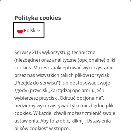
Polityka cookies
Polski
Menu
Szukaj
Serwisy ZUS wykorzystują techniczne
(niezbędne) oraz analityczne (opcjonalne) pliki
Przepraszamy,
cookies. Możesz zaakceptować wykorzystanie
podana strona nie została znaleziona.
przez nas wszystkich takich plików (przycisk
„Przejdź do serwisu”) lub dostosować swoje
Błąd 404
zgody (przycisk „Zarządzaj opcjami”). Jeśli
wybierzesz przycisk „Odrzuć opcjonalne”,
będziemy wykorzystywać tylko niezbędne pliki
cookies. W każdej chwili możesz zmienić swoje
ustawienia. Aby to zrobić, kliknij „Ustawienia
Przejdź do strony głównej
plików cookies” w stopce.