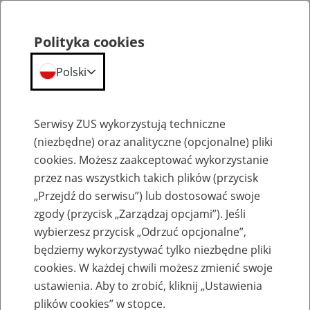
Polityka cookies
Polski
Menu
Szukaj
Serwisy ZUS wykorzystują techniczne
(niezbędne) oraz analityczne (opcjonalne) pliki
Przepraszamy,
cookies. Możesz zaakceptować wykorzystanie
podana strona nie została znaleziona.
przez nas wszystkich takich plików (przycisk
„Przejdź do serwisu”) lub dostosować swoje
Błąd 404
zgody (przycisk „Zarządzaj opcjami”). Jeśli
wybierzesz przycisk „Odrzuć opcjonalne”,
będziemy wykorzystywać tylko niezbędne pliki
cookies. W każdej chwili możesz zmienić swoje
ustawienia. Aby to zrobić, kliknij „Ustawienia
Przejdź do strony głównej
plików cookies” w stopce.