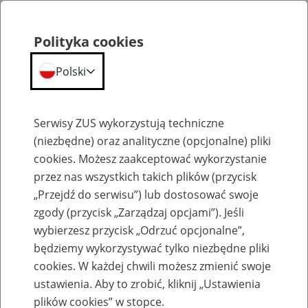
Polityka cookies
Polski
Menu
Szukaj
Serwisy ZUS wykorzystują techniczne
(niezbędne) oraz analityczne (opcjonalne) pliki
cookies. Możesz zaakceptować wykorzystanie
Komunikaty
przez nas wszystkich takich plików (przycisk
„Przejdź do serwisu”) lub dostosować swoje
zgody (przycisk „Zarządzaj opcjami”). Jeśli
wybierzesz przycisk „Odrzuć opcjonalne”,
będziemy wykorzystywać tylko niezbędne pliki
cookies. W każdej chwili możesz zmienić swoje
Dalsze utrudnienia w obsłudze klientów w
ustawienia. Aby to zrobić, kliknij „Ustawienia
Inspektoracie ZUS w Strzelcach Opolskich
plików cookies” w stopce.