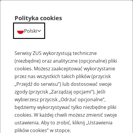
Polityka cookies
Polski
Menu
Szukaj
Serwisy ZUS wykorzystują techniczne
(niezbędne) oraz analityczne (opcjonalne) pliki
cookies. Możesz zaakceptować wykorzystanie
Szkolenia
przez nas wszystkich takich plików (przycisk
„Przejdź do serwisu”) lub dostosować swoje
zgody (przycisk „Zarządzaj opcjami”). Jeśli
wybierzesz przycisk „Odrzuć opcjonalne”,
będziemy wykorzystywać tylko niezbędne pliki
cookies. W każdej chwili możesz zmienić swoje
Dyżur telefoniczny- Świadczenia
ustawienia. Aby to zrobić, kliknij „Ustawienia
uzupełniające dla osób niezdolnych do
plików cookies” w stopce.