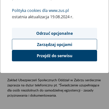
samodzielnej egzystencji- zasady
przyznawania i dokumentowania.
Polityka cookies dla www.zus.pl
ostatnia aktualizacja 19.08.2024 r.
Rodzaj wydarzenia
Szkolenia
Odrzuć opcjonalne
Zarządzaj opcjami
Obszar merytoryczny
Świadczenia uzupełniające dla osób niezdolnych do
Przejdź do serwisu
samodzielnej egzystencji.
Opis wydarzenia
Zakład Ubezpieczeń Społecznych Oddział w Zabrzu serdecznie
zaprasza na dyżur telefoniczny pt. "Świadczenie uzupełniające
dla osób niezdolnych do samodzielnej egzystencji - zasady
przyznawania i dokumentowania.