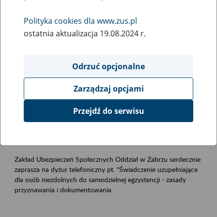
samodzielnej egzystencji- zasady
przyznawania i dokumentowania.
Polityka cookies dla www.zus.pl
ostatnia aktualizacja 19.08.2024 r.
Rodzaj wydarzenia
Szkolenia
Odrzuć opcjonalne
Zarządzaj opcjami
Obszar merytoryczny
Świadczenia uzupełniające dla osób niezdolnych do
Przejdź do serwisu
samodzielnej egzystencji.
Opis wydarzenia
Zakład Ubezpieczeń Społecznych Oddział w Zabrzu serdecznie
zaprasza na dyżur telefoniczny pt. "Świadczenie uzupełniające
dla osób niezdolnych do samodzielnej egzystencji - zasady
przyznawania i dokumentowania.