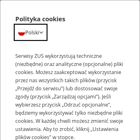
Polityka cookies
Polski
Menu
Szukaj
Serwisy ZUS wykorzystują techniczne
(niezbędne) oraz analityczne (opcjonalne) pliki
cookies. Możesz zaakceptować wykorzystanie
Szkolenia
przez nas wszystkich takich plików (przycisk
„Przejdź do serwisu”) lub dostosować swoje
zgody (przycisk „Zarządzaj opcjami”). Jeśli
wybierzesz przycisk „Odrzuć opcjonalne”,
będziemy wykorzystywać tylko niezbędne pliki
cookies. W każdej chwili możesz zmienić swoje
Dyżur telefoniczny- Świadczenia
ustawienia. Aby to zrobić, kliknij „Ustawienia
uzupełniające dla osób niezdolnych do
plików cookies” w stopce.