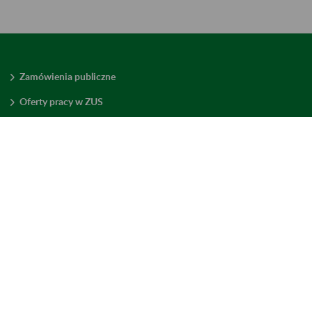
Zamówienia publiczne
Oferty pracy w ZUS
Praktyki i staże w ZUS
Konkursy ofert
Mienie zbędne
Mapa serwisu
Deklaracja dostępności
Ustawienia plików cookies