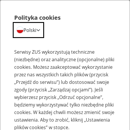
Polityka cookies
Polski
Menu
Szukaj
Serwisy ZUS wykorzystują techniczne
(niezbędne) oraz analityczne (opcjonalne) pliki
Przepraszamy,
cookies. Możesz zaakceptować wykorzystanie
podana strona nie została znaleziona.
przez nas wszystkich takich plików (przycisk
„Przejdź do serwisu”) lub dostosować swoje
Błąd 404
zgody (przycisk „Zarządzaj opcjami”). Jeśli
wybierzesz przycisk „Odrzuć opcjonalne”,
będziemy wykorzystywać tylko niezbędne pliki
cookies. W każdej chwili możesz zmienić swoje
ustawienia. Aby to zrobić, kliknij „Ustawienia
Przejdź do strony głównej
plików cookies” w stopce.