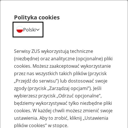
Polityka cookies
Polski
Menu
Szukaj
Serwisy ZUS wykorzystują techniczne
(niezbędne) oraz analityczne (opcjonalne) pliki
Przepraszamy,
cookies. Możesz zaakceptować wykorzystanie
podana strona nie została znaleziona.
przez nas wszystkich takich plików (przycisk
„Przejdź do serwisu”) lub dostosować swoje
Błąd 404
zgody (przycisk „Zarządzaj opcjami”). Jeśli
wybierzesz przycisk „Odrzuć opcjonalne”,
będziemy wykorzystywać tylko niezbędne pliki
cookies. W każdej chwili możesz zmienić swoje
ustawienia. Aby to zrobić, kliknij „Ustawienia
Przejdź do strony głównej
plików cookies” w stopce.