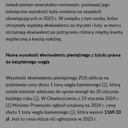
świadczeniem emerytalno-rentowym, ponieważ jego
miesięczna wysokość była ustalona na zasadach
obowiązujących w 2023 r. W związku z tym osoby, które
otrzymały wypłatę ekwiwalentu za styczeń i luty, w marcu
otrzymają ekwiwalent po potrąceniu różnicy między kwotą
wypłaconą a kwotą należną.
Nowa wysokość ekwiwalentu pieniężnego z tytułu prawa
do bezpłatnego węgla
Wysokość ekwiwalentu pieniężnego ZUS oblicza na
podstawie ceny zbytu 1 tony węgla kamiennego [
2
], którą
ustala minister właściwy do spraw energii do 20 stycznia
każdego roku [
3
]. W Obwieszczeniu z 23 stycznia 2024 r.
[
4
] Minister Przemysłu ogłosił ustaloną na 2024 r. cenę
zbytu 1 tony węgla kamiennego [
5
], która wynosi
1169,10
zł
. Jest to cena niższa niż ogłoszona w 2023 r.