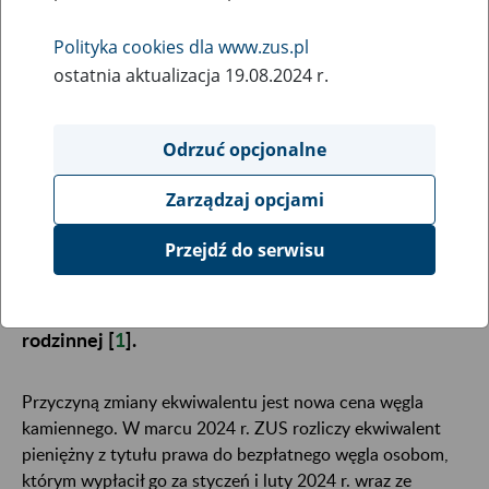
19
marca
Polityka cookies dla www.zus.pl
2024
ostatnia aktualizacja 19.08.2024 r.
Odrzuć opcjonalne
Od 1 stycznia 2024 r. zmienia się kwota
ekwiwalentu pieniężnego z tytułu prawa do
Zarządzaj opcjami
bezpłatnego węgla. ZUS wypłaca ten ekwiwalent
byłym pracownikom kopalń i przedsiębiorstw
Przejdź do serwisu
górniczych, a także wdowom i wdowcom lub
sierotom, jeśli te osoby mają prawo do renty
rodzinnej [
1
].
Przyczyną zmiany ekwiwalentu jest nowa cena węgla
kamiennego. W marcu 2024 r. ZUS rozliczy ekwiwalent
pieniężny z tytułu prawa do bezpłatnego węgla osobom,
którym wypłacił go za styczeń i luty 2024 r. wraz ze