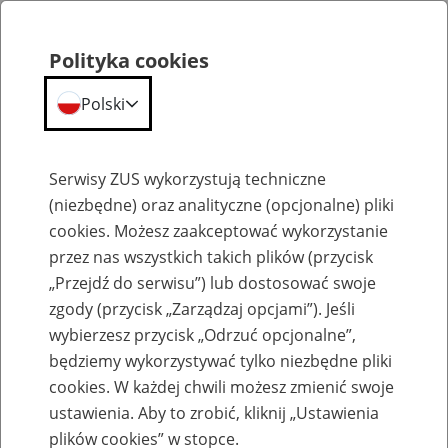
Polityka cookies
Polski
Menu
Szukaj
Serwisy ZUS wykorzystują techniczne
(niezbędne) oraz analityczne (opcjonalne) pliki
cookies. Możesz zaakceptować wykorzystanie
Komunikaty
przez nas wszystkich takich plików (przycisk
„Przejdź do serwisu”) lub dostosować swoje
zgody (przycisk „Zarządzaj opcjami”). Jeśli
wybierzesz przycisk „Odrzuć opcjonalne”,
będziemy wykorzystywać tylko niezbędne pliki
cookies. W każdej chwili możesz zmienić swoje
Ekwiwalent pieniężny z tytułu prawa do
ustawienia. Aby to zrobić, kliknij „Ustawienia
bezpłatnego węgla w 2024 r.
plików cookies” w stopce.