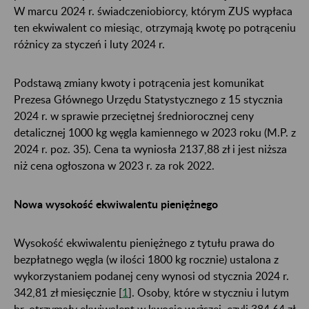
W marcu 2024 r. świadczeniobiorcy, którym ZUS wypłaca
ten ekwiwalent co miesiąc, otrzymają kwotę po potrąceniu
różnicy za styczeń i luty 2024 r.
Podstawą zmiany kwoty i potrącenia jest komunikat
Prezesa Głównego Urzędu Statystycznego z 15 stycznia
2024 r. w sprawie przeciętnej średniorocznej ceny
detalicznej 1000 kg węgla kamiennego w 2023 roku (M.P. z
2024 r. poz. 35). Cena ta wyniosła 2137,88 zł i jest niższa
niż cena ogłoszona w 2023 r. za rok 2022.
Nowa wysokość ekwiwalentu pieniężnego
Wysokość ekwiwalentu pieniężnego z tytułu prawa do
bezpłatnego węgla (w ilości 1800 kg rocznie) ustalona z
wykorzystaniem podanej ceny wynosi od stycznia 2024 r.
342,81 zł miesięcznie [
1
]. Osoby, które w styczniu i lutym
br. otrzymały ekwiwalent w kwocie wyższej, czyli 384,64 zł,