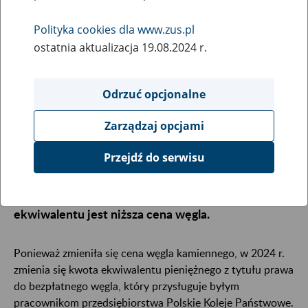
19
marca
Polityka cookies dla www.zus.pl
2024
ostatnia aktualizacja 19.08.2024 r.
Odrzuć opcjonalne
Ekwiwalent pieniężny, który otrzymują co miesiąc
byli pracownicy przedsiębiorstwa Polskie Koleje
Zarządzaj opcjami
Państwowe z tytułu prawa do bezpłatnego węgla,
będzie w tym roku niższy niż w ubiegłym roku. W
Przejdź do serwisu
marcu ZUS rozliczy i potrąci różnicę w wysokości
tego świadczenia. Przyczyną obniżenia kwoty
ekwiwalentu jest niższa cena węgla.
Ponieważ zmieniła się cena węgla kamiennego, w 2024 r.
zmienia się kwota ekwiwalentu pieniężnego z tytułu prawa
do bezpłatnego węgla, który przysługuje byłym
pracownikom przedsiębiorstwa Polskie Koleje Państwowe.