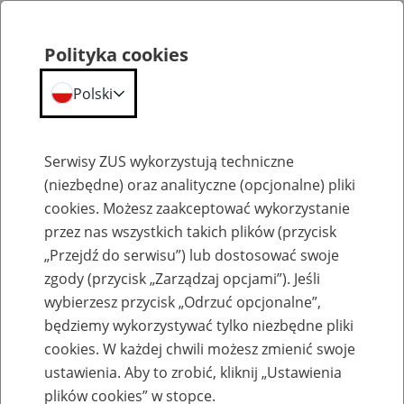
Polityka cookies
Polski
Menu
Szukaj
Serwisy ZUS wykorzystują techniczne
(niezbędne) oraz analityczne (opcjonalne) pliki
Przepraszamy,
cookies. Możesz zaakceptować wykorzystanie
podana strona nie została znaleziona.
przez nas wszystkich takich plików (przycisk
„Przejdź do serwisu”) lub dostosować swoje
Błąd 404
zgody (przycisk „Zarządzaj opcjami”). Jeśli
wybierzesz przycisk „Odrzuć opcjonalne”,
będziemy wykorzystywać tylko niezbędne pliki
cookies. W każdej chwili możesz zmienić swoje
ustawienia. Aby to zrobić, kliknij „Ustawienia
Przejdź do strony głównej
plików cookies” w stopce.