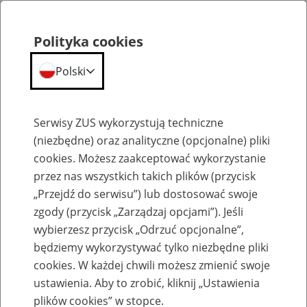
Polityka cookies
Polski
Menu
Szukaj
Serwisy ZUS wykorzystują techniczne
(niezbędne) oraz analityczne (opcjonalne) pliki
Przepraszamy,
cookies. Możesz zaakceptować wykorzystanie
podana strona nie została znaleziona.
przez nas wszystkich takich plików (przycisk
„Przejdź do serwisu”) lub dostosować swoje
Błąd 404
zgody (przycisk „Zarządzaj opcjami”). Jeśli
wybierzesz przycisk „Odrzuć opcjonalne”,
będziemy wykorzystywać tylko niezbędne pliki
cookies. W każdej chwili możesz zmienić swoje
ustawienia. Aby to zrobić, kliknij „Ustawienia
Przejdź do strony głównej
plików cookies” w stopce.