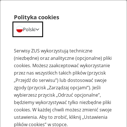
Polityka cookies
Polski
Menu
Szukaj
Serwisy ZUS wykorzystują techniczne
(niezbędne) oraz analityczne (opcjonalne) pliki
Przepraszamy,
cookies. Możesz zaakceptować wykorzystanie
podana strona nie została znaleziona.
przez nas wszystkich takich plików (przycisk
„Przejdź do serwisu”) lub dostosować swoje
Błąd 404
zgody (przycisk „Zarządzaj opcjami”). Jeśli
wybierzesz przycisk „Odrzuć opcjonalne”,
będziemy wykorzystywać tylko niezbędne pliki
cookies. W każdej chwili możesz zmienić swoje
ustawienia. Aby to zrobić, kliknij „Ustawienia
Przejdź do strony głównej
plików cookies” w stopce.