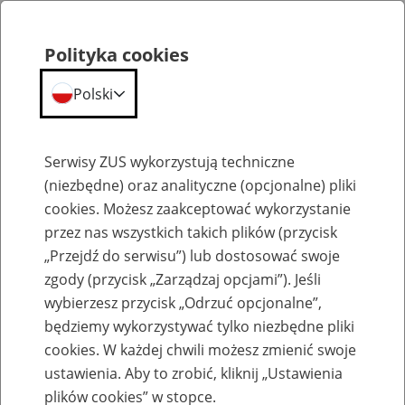
Polityka cookies
Polski
Menu
Szukaj
Serwisy ZUS wykorzystują techniczne
(niezbędne) oraz analityczne (opcjonalne) pliki
Przepraszamy,
cookies. Możesz zaakceptować wykorzystanie
podana strona nie została znaleziona.
przez nas wszystkich takich plików (przycisk
„Przejdź do serwisu”) lub dostosować swoje
Błąd 404
zgody (przycisk „Zarządzaj opcjami”). Jeśli
wybierzesz przycisk „Odrzuć opcjonalne”,
będziemy wykorzystywać tylko niezbędne pliki
cookies. W każdej chwili możesz zmienić swoje
ustawienia. Aby to zrobić, kliknij „Ustawienia
Przejdź do strony głównej
plików cookies” w stopce.