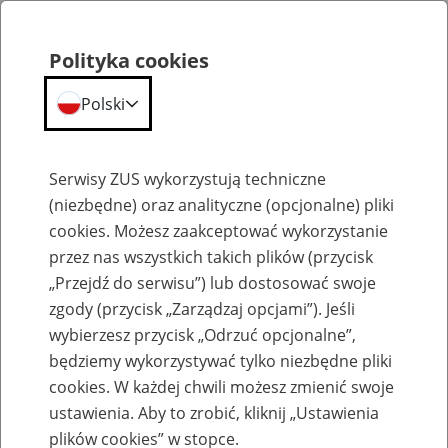
Polityka cookies
Polski
Menu
Szukaj
Serwisy ZUS wykorzystują techniczne
(niezbędne) oraz analityczne (opcjonalne) pliki
Przepraszamy,
cookies. Możesz zaakceptować wykorzystanie
podana strona nie została znaleziona.
przez nas wszystkich takich plików (przycisk
„Przejdź do serwisu”) lub dostosować swoje
Błąd 404
zgody (przycisk „Zarządzaj opcjami”). Jeśli
wybierzesz przycisk „Odrzuć opcjonalne”,
będziemy wykorzystywać tylko niezbędne pliki
cookies. W każdej chwili możesz zmienić swoje
ustawienia. Aby to zrobić, kliknij „Ustawienia
Przejdź do strony głównej
plików cookies” w stopce.