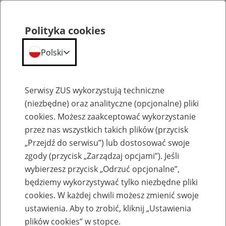
Polityka cookies
Polski
Menu
Szukaj
Serwisy ZUS wykorzystują techniczne
(niezbędne) oraz analityczne (opcjonalne) pliki
Przepraszamy,
cookies. Możesz zaakceptować wykorzystanie
podana strona nie została znaleziona.
przez nas wszystkich takich plików (przycisk
„Przejdź do serwisu”) lub dostosować swoje
Błąd 404
zgody (przycisk „Zarządzaj opcjami”). Jeśli
wybierzesz przycisk „Odrzuć opcjonalne”,
będziemy wykorzystywać tylko niezbędne pliki
cookies. W każdej chwili możesz zmienić swoje
ustawienia. Aby to zrobić, kliknij „Ustawienia
Przejdź do strony głównej
plików cookies” w stopce.