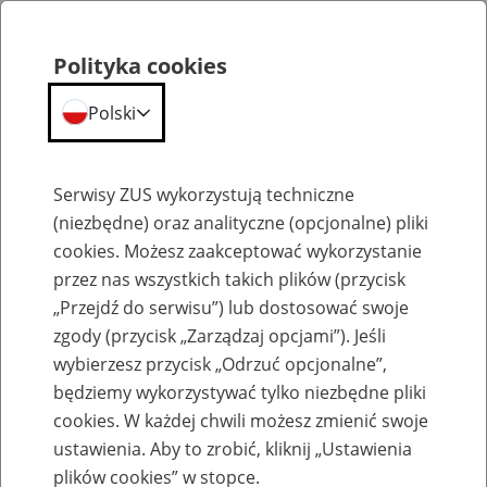
Polityka cookies
Polski
Menu
Szukaj
Serwisy ZUS wykorzystują techniczne
(niezbędne) oraz analityczne (opcjonalne) pliki
Przepraszamy,
cookies. Możesz zaakceptować wykorzystanie
podana strona nie została znaleziona.
przez nas wszystkich takich plików (przycisk
„Przejdź do serwisu”) lub dostosować swoje
Błąd 404
zgody (przycisk „Zarządzaj opcjami”). Jeśli
wybierzesz przycisk „Odrzuć opcjonalne”,
będziemy wykorzystywać tylko niezbędne pliki
cookies. W każdej chwili możesz zmienić swoje
ustawienia. Aby to zrobić, kliknij „Ustawienia
Przejdź do strony głównej
plików cookies” w stopce.