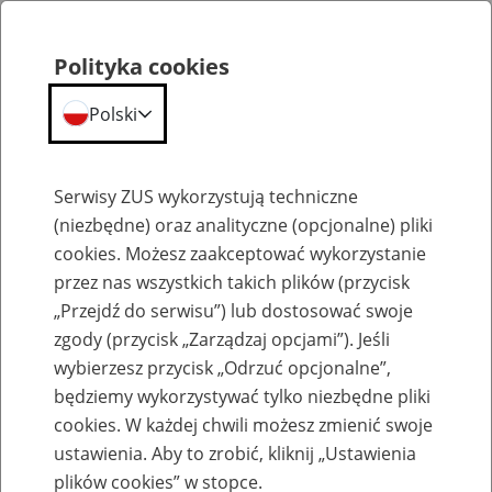
Polityka cookies
Polski
Menu
Szukaj
Serwisy ZUS wykorzystują techniczne
(niezbędne) oraz analityczne (opcjonalne) pliki
Przepraszamy,
cookies. Możesz zaakceptować wykorzystanie
podana strona nie została znaleziona.
przez nas wszystkich takich plików (przycisk
„Przejdź do serwisu”) lub dostosować swoje
Błąd 404
zgody (przycisk „Zarządzaj opcjami”). Jeśli
wybierzesz przycisk „Odrzuć opcjonalne”,
będziemy wykorzystywać tylko niezbędne pliki
cookies. W każdej chwili możesz zmienić swoje
ustawienia. Aby to zrobić, kliknij „Ustawienia
Przejdź do strony głównej
plików cookies” w stopce.