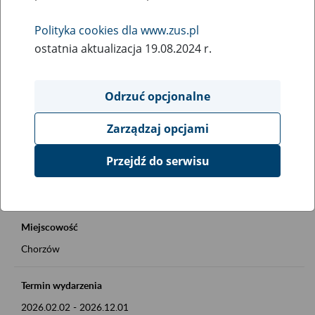
Rodzaj wydarzenia
Polityka cookies dla www.zus.pl
Inne
ostatnia aktualizacja 19.08.2024 r.
Obszar merytoryczny
Okienko Górnicze 2026
Odrzuć opcjonalne
Zarządzaj opcjami
Opis wydarzenia
Okienko Górnicze w ZUS
Przejdź do serwisu
Szczegóły na plakacie
Miejscowość
Chorzów
Termin wydarzenia
2026.02.02
-
2026.12.01