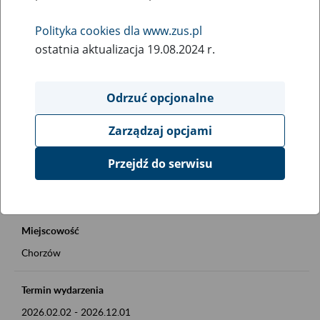
Rodzaj wydarzenia
Polityka cookies dla www.zus.pl
Inne
ostatnia aktualizacja 19.08.2024 r.
Obszar merytoryczny
Okienko Górnicze 2026
Odrzuć opcjonalne
Zarządzaj opcjami
Opis wydarzenia
Okienko Górnicze w ZUS
Przejdź do serwisu
Szczegóły na plakacie
Miejscowość
Chorzów
Termin wydarzenia
2026.02.02
-
2026.12.01