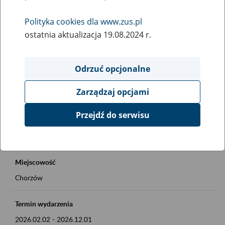
Rodzaj wydarzenia
Polityka cookies dla www.zus.pl
Inne
ostatnia aktualizacja 19.08.2024 r.
Obszar merytoryczny
Okienko Górnicze 2026
Odrzuć opcjonalne
Zarządzaj opcjami
Opis wydarzenia
Okienko Górnicze w ZUS
Przejdź do serwisu
Szczegóły na plakacie
Miejscowość
Chorzów
Termin wydarzenia
2026.02.02
-
2026.12.01