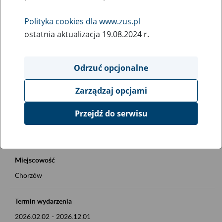
Rodzaj wydarzenia
Polityka cookies dla www.zus.pl
Inne
ostatnia aktualizacja 19.08.2024 r.
Obszar merytoryczny
Okienko Górnicze 2026
Odrzuć opcjonalne
Zarządzaj opcjami
Opis wydarzenia
Okienko Górnicze w ZUS
Przejdź do serwisu
Szczegóły na plakacie
Miejscowość
Chorzów
Termin wydarzenia
2026.02.02
-
2026.12.01