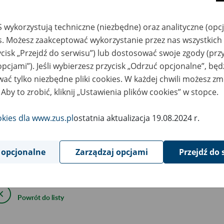
szar merytoryczny
Okienko Górnicze 2026
 wykorzystują techniczne (niezbędne) oraz analityczne (opc
es. Możesz zaakceptować wykorzystanie przez nas wszystkich 
is wydarzenia
Okienko Górnicze w ZUS
ycisk „Przejdź do serwisu”) lub dostosować swoje zgody (przy
Szczegóły na plakacie
opcjami”). Jeśli wybierzesz przycisk „Odrzuć opcjonalne”, bę
ać tylko niezbędne pliki cookies. W każdej chwili możesz zm
ejscowość
Chorzów
 Aby to zrobić, kliknij „Ustawienia plików cookies” w stopce.
rmin wydarzenia
2026.02.02
-
2026.12.01
okies dla www.zus.pl
ostatnia aktualizacja 19.08.2024 r.
ntakt
32 34 90 622
 opcjonalne
Zarządzaj opcjami
Przejdź do 
łączniki
Plakat OG w ZUS 2026.pdf (474 kB)
Powrót do listy