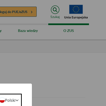
loguj do
PUE/eZUS
Szukaj
y
Baza wiedzy
O ZUS
Polski