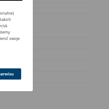
jonalne)
takich
cisk
dziemy
ienić swoje
serwisu