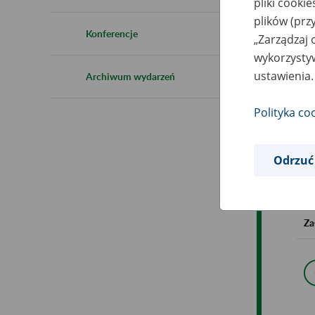
pliki cooki
plików (prz
Ob
Konferencje
„Zarządzaj 
wykorzystyw
Op
ustawienia.
Archiwum wydarzeń
Polityka co
Mi
Te
Odrzuć
Ko
Za