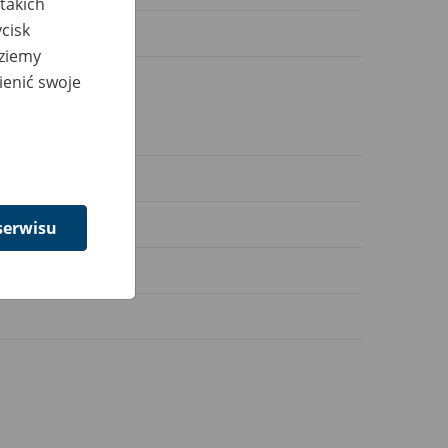
takich
cisk
dziemy
ienić swoje
serwisu