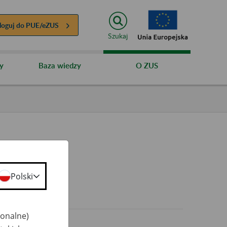
loguj do
PUE/eZUS
Szukaj
y
Baza wiedzy
O ZUS
Polski
jonalne)