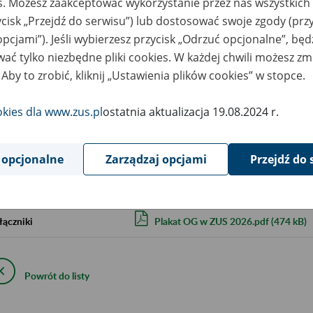
es. Możesz zaakceptować wykorzystanie przez nas wszystkich 
ycisk „Przejdź do serwisu”) lub dostosować swoje zgody (przy
szar merytoryczny
Okienko Górnicze 2026
opcjami”). Jeśli wybierzesz przycisk „Odrzuć opcjonalne”, bę
ać tylko niezbędne pliki cookies. W każdej chwili możesz zm
is wydarzenia
Okienko Górnicze w ZUS
 Aby to zrobić, kliknij „Ustawienia plików cookies” w stopce.
Szczegóły na plakacie
okies dla www.zus.pl
ostatnia aktualizacja 19.08.2024 r.
ejscowość
Chorzów
rmin wydarzenia
2026.02.02
-
2026.12.01
 opcjonalne
Zarządzaj opcjami
Przejdź do 
ntakt
32 34 90 622
łączniki
Plakat OG w ZUS 2026.pdf (474 kB)
Powrót do listy