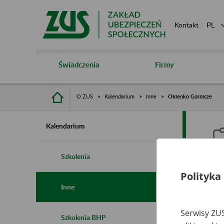
Kontakt
Świadczenia
Firmy
O ZUS
Kalendarium
Inne
Okienko Górnicze
Kalendarium
Szkolenia
Polityka
O
Inne
Serwisy ZUS
Szkolenia BHP
Ro