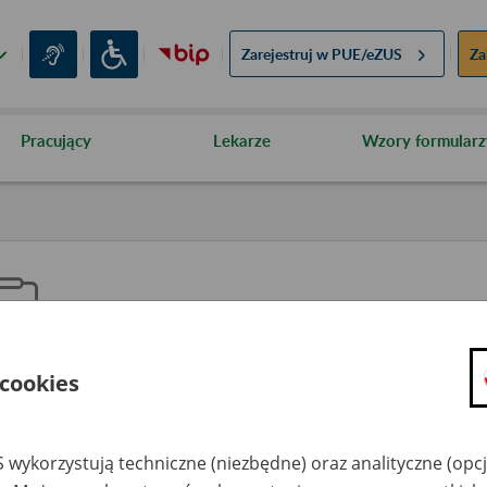
Zarejestruj w
PUE/eZUS
Za
Pracujący
Lekarze
Wzory formularz
 cookies
kienko Górnicze
 wykorzystują techniczne (niezbędne) oraz analityczne (opc
dzaj wydarzenia
Inne