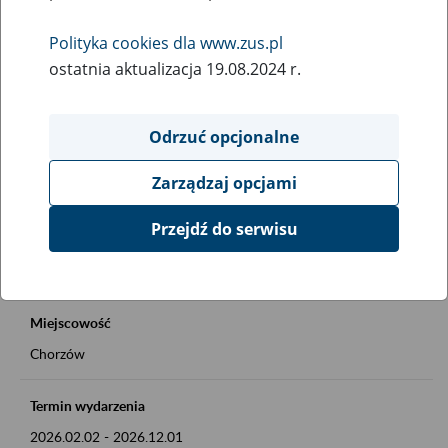
Rodzaj wydarzenia
Polityka cookies dla www.zus.pl
Inne
ostatnia aktualizacja 19.08.2024 r.
Obszar merytoryczny
Okienko Górnicze 2026
Odrzuć opcjonalne
Zarządzaj opcjami
Opis wydarzenia
Okienko Górnicze w ZUS
Przejdź do serwisu
Szczegóły na plakacie
Miejscowość
Chorzów
Termin wydarzenia
2026.02.02
-
2026.12.01