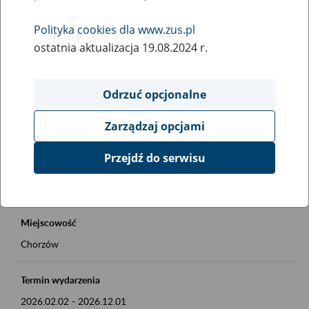
Rodzaj wydarzenia
Polityka cookies dla www.zus.pl
Inne
ostatnia aktualizacja 19.08.2024 r.
Obszar merytoryczny
Okienko Górnicze 2026
Odrzuć opcjonalne
Zarządzaj opcjami
Opis wydarzenia
Okienko Górnicze w ZUS
Przejdź do serwisu
Szczegóły na plakacie
Miejscowość
Chorzów
Termin wydarzenia
2026.02.02
-
2026.12.01