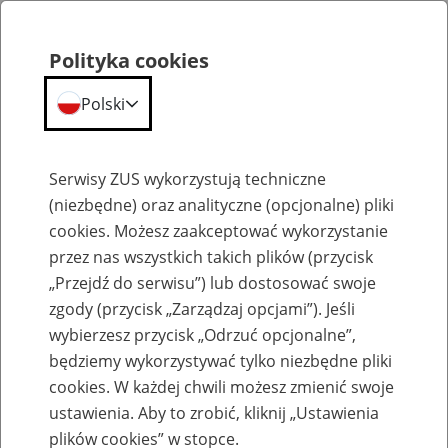
Polityka cookies
Polski
Menu
Szukaj
Serwisy ZUS wykorzystują techniczne
(niezbędne) oraz analityczne (opcjonalne) pliki
cookies. Możesz zaakceptować wykorzystanie
Aktualności
przez nas wszystkich takich plików (przycisk
„Przejdź do serwisu”) lub dostosować swoje
zgody (przycisk „Zarządzaj opcjami”). Jeśli
wybierzesz przycisk „Odrzuć opcjonalne”,
będziemy wykorzystywać tylko niezbędne pliki
cookies. W każdej chwili możesz zmienić swoje
Osoby z orzeczeniem o umiarkowanym lub
ustawienia. Aby to zrobić, kliknij „Ustawienia
znacznym stopniu niepełnosprawności,
plików cookies” w stopce.