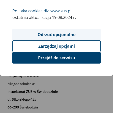
działalności
Polityka cookies dla www.zus.pl
ostatnia aktualizacja 19.08.2024 r.
Rodzaj wydarzenia
Szkolenia
Odrzuć opcjonalne
Obszar merytoryczny
Zarządzaj opcjami
Firmy i pracujący
Przejdź do serwisu
Opis wydarzenia
02.09.2026 r. o godz. 09.00
zapraszamy Państwa do udziału w
bezpłatnym szkoleniu.
Miejsce szkolenia:
Inspektorat ZUS w Świebodzinie
ul. Sikorskiego 42a
66-200 Świebodzin