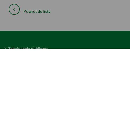
Powrót do listy
Zamówienia publiczne
Oferty pracy w ZUS
Praktyki i staże w ZUS
Konkursy ofert
Mienie zbędne
Mapa serwisu
Deklaracja dostępności