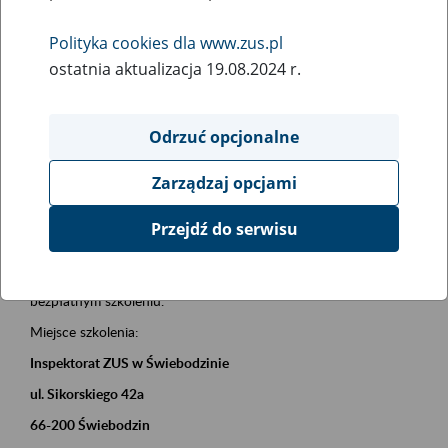
działalności
Polityka cookies dla www.zus.pl
ostatnia aktualizacja 19.08.2024 r.
Rodzaj wydarzenia
Szkolenia
Odrzuć opcjonalne
Obszar merytoryczny
Zarządzaj opcjami
Firmy i pracujący
Przejdź do serwisu
Opis wydarzenia
02.09.2026 r. o godz. 09.00
zapraszamy Państwa do udziału w
bezpłatnym szkoleniu.
Miejsce szkolenia:
Inspektorat ZUS w Świebodzinie
ul. Sikorskiego 42a
66-200 Świebodzin