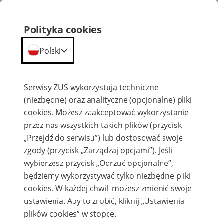
Polityka cookies
Polski
Menu
Szukaj
Serwisy ZUS wykorzystują techniczne
(niezbędne) oraz analityczne (opcjonalne) pliki
Przepraszamy,
cookies. Możesz zaakceptować wykorzystanie
podana strona nie została znaleziona.
przez nas wszystkich takich plików (przycisk
„Przejdź do serwisu”) lub dostosować swoje
Błąd 404
zgody (przycisk „Zarządzaj opcjami”). Jeśli
wybierzesz przycisk „Odrzuć opcjonalne”,
będziemy wykorzystywać tylko niezbędne pliki
cookies. W każdej chwili możesz zmienić swoje
ustawienia. Aby to zrobić, kliknij „Ustawienia
Przejdź do strony głównej
plików cookies” w stopce.