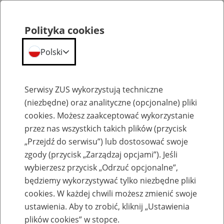
Polityka cookies
Polski
Menu
Szukaj
Serwisy ZUS wykorzystują techniczne
(niezbędne) oraz analityczne (opcjonalne) pliki
Przepraszamy,
cookies. Możesz zaakceptować wykorzystanie
podana strona nie została znaleziona.
przez nas wszystkich takich plików (przycisk
„Przejdź do serwisu”) lub dostosować swoje
Błąd 404
zgody (przycisk „Zarządzaj opcjami”). Jeśli
wybierzesz przycisk „Odrzuć opcjonalne”,
będziemy wykorzystywać tylko niezbędne pliki
cookies. W każdej chwili możesz zmienić swoje
ustawienia. Aby to zrobić, kliknij „Ustawienia
Przejdź do strony głównej
plików cookies” w stopce.