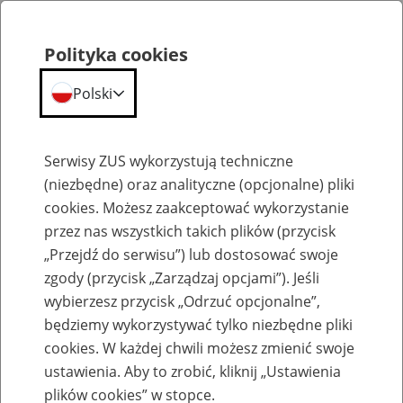
Polityka cookies
Polski
Menu
Szukaj
Serwisy ZUS wykorzystują techniczne
(niezbędne) oraz analityczne (opcjonalne) pliki
Przepraszamy,
cookies. Możesz zaakceptować wykorzystanie
podana strona nie została znaleziona.
przez nas wszystkich takich plików (przycisk
„Przejdź do serwisu”) lub dostosować swoje
Błąd 404
zgody (przycisk „Zarządzaj opcjami”). Jeśli
wybierzesz przycisk „Odrzuć opcjonalne”,
będziemy wykorzystywać tylko niezbędne pliki
cookies. W każdej chwili możesz zmienić swoje
ustawienia. Aby to zrobić, kliknij „Ustawienia
Przejdź do strony głównej
plików cookies” w stopce.