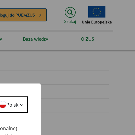
loguj do
PUE/eZUS
Szukaj
y
Baza wiedzy
O ZUS
y
Polski
jonalne)