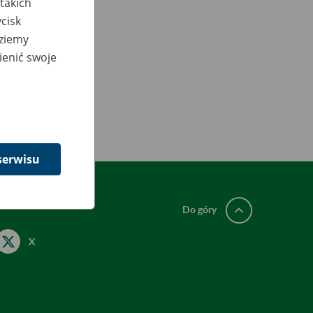
takich
cisk
dziemy
ienić swoje
serwisu
Do góry
X