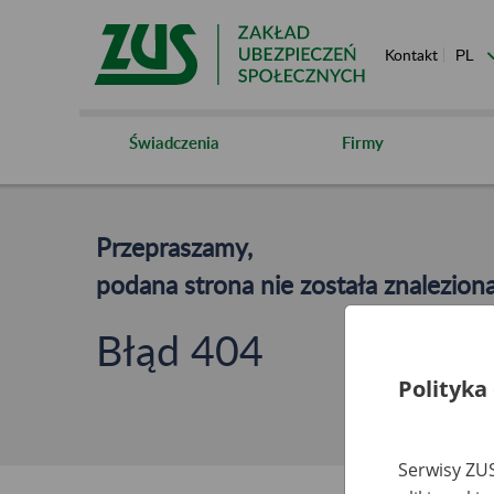
Kontakt
Świadczenia
Firmy
Przepraszamy,
podana strona nie została znaleziona
Błąd 404
Polityka
Serwisy ZUS