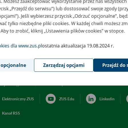
es. Możesz zaakceptować wykorzystanie przez nas wszystkich 
ycisk „Przejdź do serwisu”) lub dostosować swoje zgody (przy
opcjami”). Jeśli wybierzesz przycisk „Odrzuć opcjonalne”, bę
ać tylko niezbędne pliki cookies. W każdej chwili możesz zm
 Aby to zrobić, kliknij „Ustawienia plików cookies” w stopce.
okies dla www.zus.pl
ostatnia aktualizacja 19.08.2024 r.
 opcjonalne
Zarządzaj opcjami
Przejdź do 
acja dostępności
Ustawienia plików cookies
Elektroniczny ZUS
ZUS Edu
Linkedin
Kanał RSS