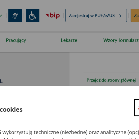
Zarejestruj w
PUE/eZUS
Za
Pracujący
Lekarze
Wzory formularz
.
Przejdź do strony głównej
Wróć do poprzedniej stron
 cookies
Przejdź do mapy serwisu
 wykorzystują techniczne (niezbędne) oraz analityczne (opc