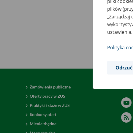
pliki cooki
plików (prz
„Zarządzaj 
wykorzystyw
ustawienia.
Polityka co
Odrzuć
Zamówienia publiczne
Deklar
Oferty pracy w ZUS
Praktyki i staże w ZUS
Konkursy ofert
Mienie zbędne
Mapa serwisu