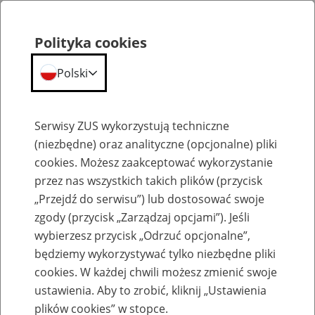
Polityka cookies
Polski
Menu
Szukaj
Serwisy ZUS wykorzystują techniczne
(niezbędne) oraz analityczne (opcjonalne) pliki
Przepraszamy,
cookies. Możesz zaakceptować wykorzystanie
podana strona nie została znaleziona.
przez nas wszystkich takich plików (przycisk
„Przejdź do serwisu”) lub dostosować swoje
Błąd 404
zgody (przycisk „Zarządzaj opcjami”). Jeśli
wybierzesz przycisk „Odrzuć opcjonalne”,
będziemy wykorzystywać tylko niezbędne pliki
cookies. W każdej chwili możesz zmienić swoje
ustawienia. Aby to zrobić, kliknij „Ustawienia
Przejdź do strony głównej
plików cookies” w stopce.