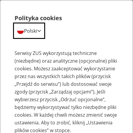
Polityka cookies
Polski
Menu
Szukaj
Serwisy ZUS wykorzystują techniczne
(niezbędne) oraz analityczne (opcjonalne) pliki
Przepraszamy,
cookies. Możesz zaakceptować wykorzystanie
podana strona nie została znaleziona.
przez nas wszystkich takich plików (przycisk
„Przejdź do serwisu”) lub dostosować swoje
Błąd 404
zgody (przycisk „Zarządzaj opcjami”). Jeśli
wybierzesz przycisk „Odrzuć opcjonalne”,
będziemy wykorzystywać tylko niezbędne pliki
cookies. W każdej chwili możesz zmienić swoje
ustawienia. Aby to zrobić, kliknij „Ustawienia
Przejdź do strony głównej
plików cookies” w stopce.