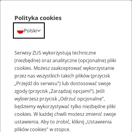
Polityka cookies
Polski
Menu
Szukaj
Serwisy ZUS wykorzystują techniczne
(niezbędne) oraz analityczne (opcjonalne) pliki
Przepraszamy,
cookies. Możesz zaakceptować wykorzystanie
podana strona nie została znaleziona.
przez nas wszystkich takich plików (przycisk
„Przejdź do serwisu”) lub dostosować swoje
Błąd 404
zgody (przycisk „Zarządzaj opcjami”). Jeśli
wybierzesz przycisk „Odrzuć opcjonalne”,
będziemy wykorzystywać tylko niezbędne pliki
cookies. W każdej chwili możesz zmienić swoje
ustawienia. Aby to zrobić, kliknij „Ustawienia
Przejdź do strony głównej
plików cookies” w stopce.