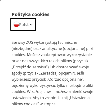
Polityka cookies
Polski
Menu
Szukaj
Serwisy ZUS wykorzystują techniczne
(niezbędne) oraz analityczne (opcjonalne) pliki
Przepraszamy,
cookies. Możesz zaakceptować wykorzystanie
podana strona nie została znaleziona.
przez nas wszystkich takich plików (przycisk
„Przejdź do serwisu”) lub dostosować swoje
Błąd 404
zgody (przycisk „Zarządzaj opcjami”). Jeśli
wybierzesz przycisk „Odrzuć opcjonalne”,
będziemy wykorzystywać tylko niezbędne pliki
cookies. W każdej chwili możesz zmienić swoje
ustawienia. Aby to zrobić, kliknij „Ustawienia
Przejdź do strony głównej
plików cookies” w stopce.