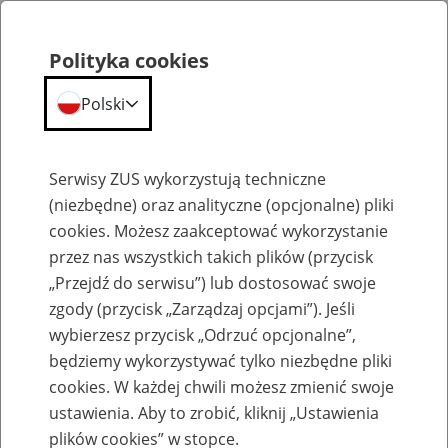
Polityka cookies
Polski
Menu
Szukaj
Serwisy ZUS wykorzystują techniczne
(niezbędne) oraz analityczne (opcjonalne) pliki
Przepraszamy,
cookies. Możesz zaakceptować wykorzystanie
podana strona nie została znaleziona.
przez nas wszystkich takich plików (przycisk
„Przejdź do serwisu”) lub dostosować swoje
Błąd 404
zgody (przycisk „Zarządzaj opcjami”). Jeśli
wybierzesz przycisk „Odrzuć opcjonalne”,
będziemy wykorzystywać tylko niezbędne pliki
cookies. W każdej chwili możesz zmienić swoje
ustawienia. Aby to zrobić, kliknij „Ustawienia
Przejdź do strony głównej
plików cookies” w stopce.