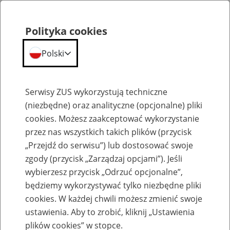
Polityka cookies
Polski
Menu
Szukaj
Serwisy ZUS wykorzystują techniczne
(niezbędne) oraz analityczne (opcjonalne) pliki
Przepraszamy,
cookies. Możesz zaakceptować wykorzystanie
podana strona nie została znaleziona.
przez nas wszystkich takich plików (przycisk
„Przejdź do serwisu”) lub dostosować swoje
Błąd 404
zgody (przycisk „Zarządzaj opcjami”). Jeśli
wybierzesz przycisk „Odrzuć opcjonalne”,
będziemy wykorzystywać tylko niezbędne pliki
cookies. W każdej chwili możesz zmienić swoje
ustawienia. Aby to zrobić, kliknij „Ustawienia
Przejdź do strony głównej
plików cookies” w stopce.