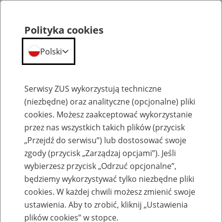
Polityka cookies
Polski
Menu
Szukaj
Serwisy ZUS wykorzystują techniczne
(niezbędne) oraz analityczne (opcjonalne) pliki
Przepraszamy,
cookies. Możesz zaakceptować wykorzystanie
podana strona nie została znaleziona.
przez nas wszystkich takich plików (przycisk
„Przejdź do serwisu”) lub dostosować swoje
Błąd 404
zgody (przycisk „Zarządzaj opcjami”). Jeśli
wybierzesz przycisk „Odrzuć opcjonalne”,
będziemy wykorzystywać tylko niezbędne pliki
cookies. W każdej chwili możesz zmienić swoje
ustawienia. Aby to zrobić, kliknij „Ustawienia
Przejdź do strony głównej
plików cookies” w stopce.