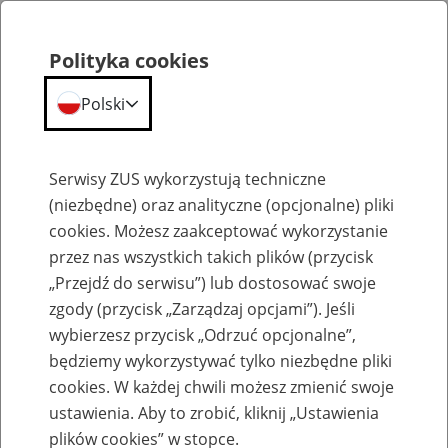
Polityka cookies
Polski
Menu
Szukaj
Serwisy ZUS wykorzystują techniczne
(niezbędne) oraz analityczne (opcjonalne) pliki
Przepraszamy,
cookies. Możesz zaakceptować wykorzystanie
podana strona nie została znaleziona.
przez nas wszystkich takich plików (przycisk
„Przejdź do serwisu”) lub dostosować swoje
Błąd 404
zgody (przycisk „Zarządzaj opcjami”). Jeśli
wybierzesz przycisk „Odrzuć opcjonalne”,
będziemy wykorzystywać tylko niezbędne pliki
cookies. W każdej chwili możesz zmienić swoje
ustawienia. Aby to zrobić, kliknij „Ustawienia
Przejdź do strony głównej
plików cookies” w stopce.