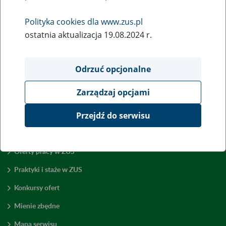
Wróć do poprzedniej strony
Polityka cookies dla www.zus.pl
ostatnia aktualizacja 19.08.2024 r.
Przejdź do mapy serwisu
Odrzuć opcjonalne
Zarządzaj opcjami
Przejdź do serwisu
Zamówienia publiczne
Oferty pracy w ZUS
Praktyki i staże w ZUS
Konkursy ofert
Mienie zbędne
Mapa serwisu