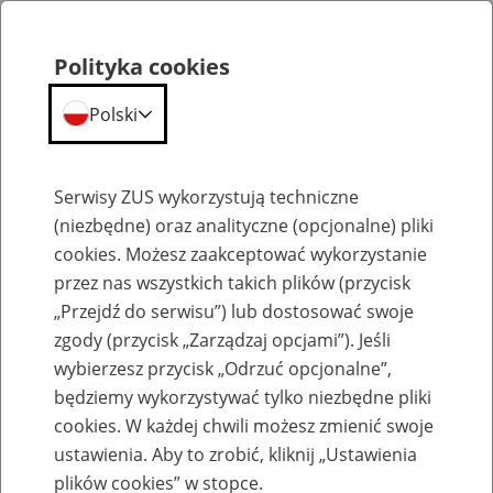
Polityka cookies
Polski
Menu
Szukaj
Serwisy ZUS wykorzystują techniczne
(niezbędne) oraz analityczne (opcjonalne) pliki
Przepraszamy,
cookies. Możesz zaakceptować wykorzystanie
podana strona nie została znaleziona.
przez nas wszystkich takich plików (przycisk
„Przejdź do serwisu”) lub dostosować swoje
Błąd 404
zgody (przycisk „Zarządzaj opcjami”). Jeśli
wybierzesz przycisk „Odrzuć opcjonalne”,
będziemy wykorzystywać tylko niezbędne pliki
cookies. W każdej chwili możesz zmienić swoje
ustawienia. Aby to zrobić, kliknij „Ustawienia
Przejdź do strony głównej
plików cookies” w stopce.