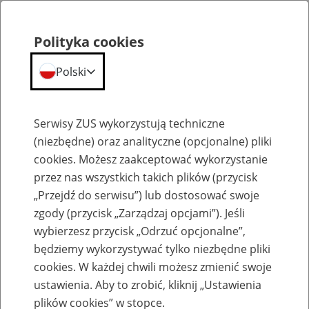
Polityka cookies
Polski
Menu
Szukaj
Serwisy ZUS wykorzystują techniczne
(niezbędne) oraz analityczne (opcjonalne) pliki
Przepraszamy,
cookies. Możesz zaakceptować wykorzystanie
podana strona nie została znaleziona.
przez nas wszystkich takich plików (przycisk
„Przejdź do serwisu”) lub dostosować swoje
Błąd 404
zgody (przycisk „Zarządzaj opcjami”). Jeśli
wybierzesz przycisk „Odrzuć opcjonalne”,
będziemy wykorzystywać tylko niezbędne pliki
cookies. W każdej chwili możesz zmienić swoje
ustawienia. Aby to zrobić, kliknij „Ustawienia
Przejdź do strony głównej
plików cookies” w stopce.