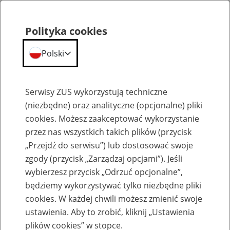
Polityka cookies
Polski
Menu
Szukaj
Serwisy ZUS wykorzystują techniczne
(niezbędne) oraz analityczne (opcjonalne) pliki
Przepraszamy,
cookies. Możesz zaakceptować wykorzystanie
podana strona nie została znaleziona.
przez nas wszystkich takich plików (przycisk
„Przejdź do serwisu”) lub dostosować swoje
Błąd 404
zgody (przycisk „Zarządzaj opcjami”). Jeśli
wybierzesz przycisk „Odrzuć opcjonalne”,
będziemy wykorzystywać tylko niezbędne pliki
cookies. W każdej chwili możesz zmienić swoje
ustawienia. Aby to zrobić, kliknij „Ustawienia
Przejdź do strony głównej
plików cookies” w stopce.