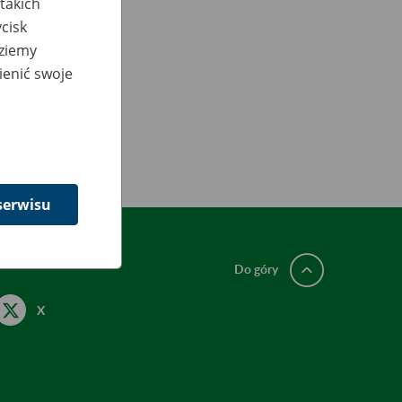
takich
cisk
dziemy
ienić swoje
serwisu
Do góry
X