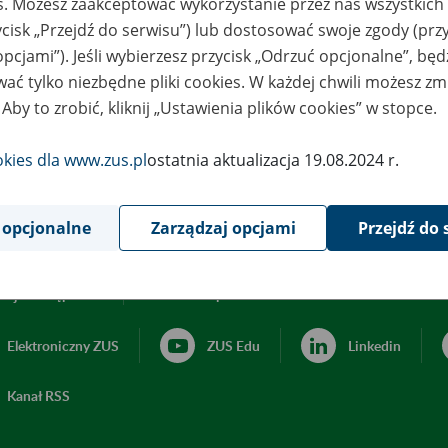
es. Możesz zaakceptować wykorzystanie przez nas wszystkich 
ycisk „Przejdź do serwisu”) lub dostosować swoje zgody (przy
opcjami”). Jeśli wybierzesz przycisk „Odrzuć opcjonalne”, bę
ać tylko niezbędne pliki cookies. W każdej chwili możesz zm
 Aby to zrobić, kliknij „Ustawienia plików cookies” w stopce.
okies dla www.zus.pl
ostatnia aktualizacja 19.08.2024 r.
 opcjonalne
Zarządzaj opcjami
Przejdź do 
acja dostępności
Ustawienia plików cookies
Elektroniczny ZUS
ZUS Edu
Linkedin
Kanał RSS