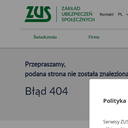
Kontakt
Świadczenia
Firmy
Przepraszamy,
podana strona nie została znaleziona
Błąd 404
Polityka
Serwisy ZUS