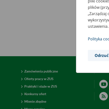
pliki cooki
plików (prz
„Zarządzaj 
wykorzystyw
ustawienia.
Polityka co
Odrzuć
Zamówienia publiczne
Deklar
Oferty pracy w ZUS
Praktyki i staże w ZUS
Konkursy ofert
Mienie zbędne
Mapa serwisu