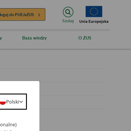
loguj do
PUE/eZUS
Szukaj
y
Baza wiedzy
O ZUS
y
Polski
jonalne)