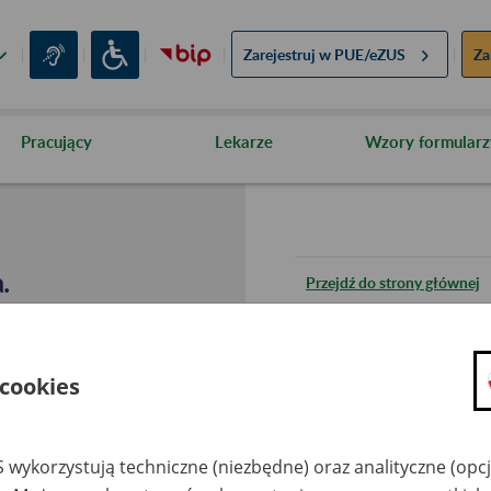
Zarejestruj w
PUE/eZUS
Za
Pracujący
Lekarze
Wzory formularz
.
Przejdź do strony głównej
Wróć do poprzedniej stron
 cookies
Przejdź do mapy serwisu
 wykorzystują techniczne (niezbędne) oraz analityczne (opc