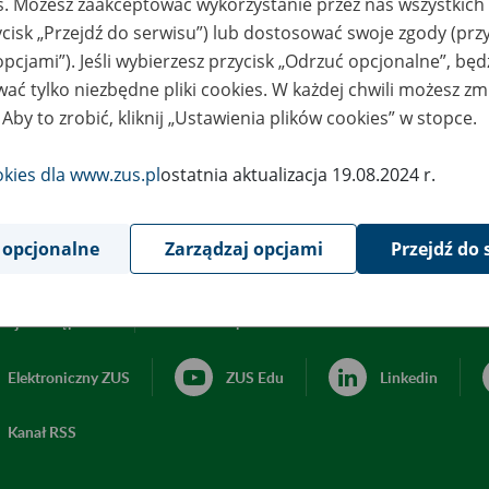
es. Możesz zaakceptować wykorzystanie przez nas wszystkich 
ycisk „Przejdź do serwisu”) lub dostosować swoje zgody (przy
opcjami”). Jeśli wybierzesz przycisk „Odrzuć opcjonalne”, bę
ać tylko niezbędne pliki cookies. W każdej chwili możesz zm
 Aby to zrobić, kliknij „Ustawienia plików cookies” w stopce.
okies dla www.zus.pl
ostatnia aktualizacja 19.08.2024 r.
 opcjonalne
Zarządzaj opcjami
Przejdź do 
acja dostępności
Ustawienia plików cookies
Elektroniczny ZUS
ZUS Edu
Linkedin
Kanał RSS