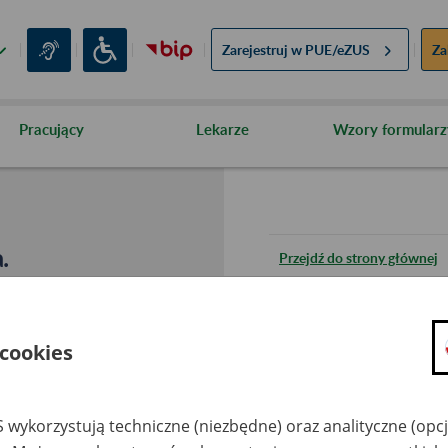
Zarejestruj w
PUE/eZUS
Za
Pracujący
Lekarze
Wzory formularz
.
Przejdź do strony głównej
Wróć do poprzedniej stron
 cookies
Przejdź do mapy serwisu
 wykorzystują techniczne (niezbędne) oraz analityczne (opc