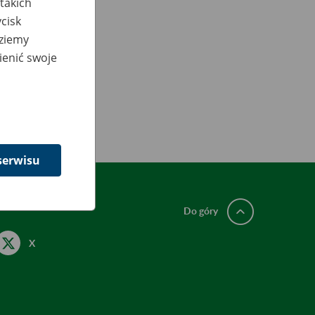
takich
cisk
dziemy
ienić swoje
serwisu
Do góry
X