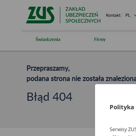
Kontakt
Świadczenia
Firmy
Przepraszamy,
podana strona nie została znaleziona
Błąd 404
Polityka
Serwisy ZUS