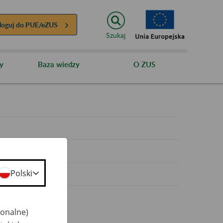
loguj do
PUE/eZUS
Szukaj
y
Baza wiedzy
O ZUS
y
Polski
jonalne)