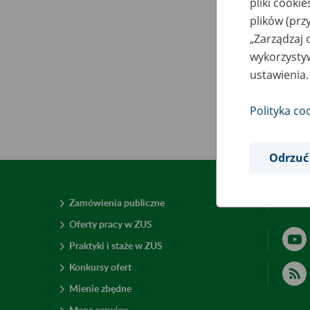
pliki cooki
plików (prz
„Zarządzaj 
wykorzystyw
ustawienia.
Polityka co
Odrzuć
Zamówienia publiczne
Deklar
Oferty pracy w ZUS
Praktyki i staże w ZUS
Konkursy ofert
Mienie zbędne
Mapa serwisu