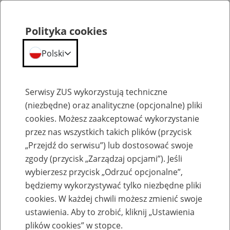
Polityka cookies
Polski
Menu
Szukaj
Serwisy ZUS wykorzystują techniczne
(niezbędne) oraz analityczne (opcjonalne) pliki
Przepraszamy,
cookies. Możesz zaakceptować wykorzystanie
podana strona nie została znaleziona.
przez nas wszystkich takich plików (przycisk
„Przejdź do serwisu”) lub dostosować swoje
Błąd 404
zgody (przycisk „Zarządzaj opcjami”). Jeśli
wybierzesz przycisk „Odrzuć opcjonalne”,
będziemy wykorzystywać tylko niezbędne pliki
cookies. W każdej chwili możesz zmienić swoje
ustawienia. Aby to zrobić, kliknij „Ustawienia
Przejdź do strony głównej
plików cookies” w stopce.