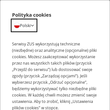
Polityka cookies
Polski
Menu
Szukaj
Serwisy ZUS wykorzystują techniczne
(niezbędne) oraz analityczne (opcjonalne) pliki
Przepraszamy,
cookies. Możesz zaakceptować wykorzystanie
podana strona nie została znaleziona.
przez nas wszystkich takich plików (przycisk
„Przejdź do serwisu”) lub dostosować swoje
Błąd 404
zgody (przycisk „Zarządzaj opcjami”). Jeśli
wybierzesz przycisk „Odrzuć opcjonalne”,
będziemy wykorzystywać tylko niezbędne pliki
cookies. W każdej chwili możesz zmienić swoje
ustawienia. Aby to zrobić, kliknij „Ustawienia
Przejdź do strony głównej
plików cookies” w stopce.