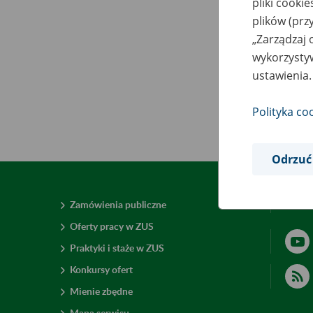
pliki cooki
plików (prz
„Zarządzaj 
wykorzystyw
ustawienia.
Polityka co
Odrzuć
Zamówienia publiczne
Deklar
Oferty pracy w ZUS
Praktyki i staże w ZUS
Konkursy ofert
Mienie zbędne
Mapa serwisu