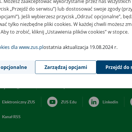
es. Możesz zaakceptować wykorzystanie przez nas wszystkich 
ycisk „Przejdź do serwisu”) lub dostosować swoje zgody (przy
opcjami”). Jeśli wybierzesz przycisk „Odrzuć opcjonalne”, bę
ać tylko niezbędne pliki cookies. W każdej chwili możesz zm
 Aby to zrobić, kliknij „Ustawienia plików cookies” w stopce.
okies dla www.zus.pl
ostatnia aktualizacja 19.08.2024 r.
 opcjonalne
Zarządzaj opcjami
Przejdź do 
acja dostępności
Ustawienia plików cookies
Elektroniczny ZUS
ZUS Edu
Linkedin
Kanał RSS