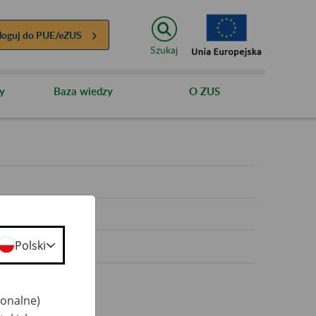
loguj do
PUE/eZUS
Szukaj
y
Baza wiedzy
O ZUS
y
Polski
jonalne)