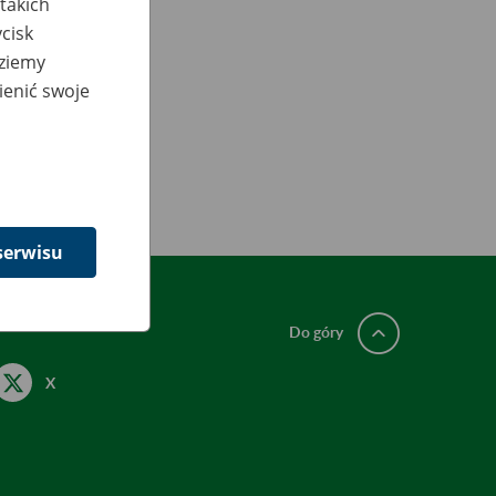
takich
cisk
dziemy
ienić swoje
serwisu
Do góry
X