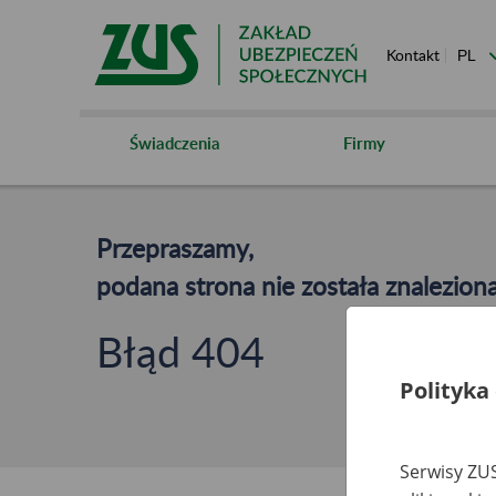
Kontakt
Świadczenia
Firmy
Przepraszamy,
podana strona nie została znaleziona
Błąd 404
Polityka
Serwisy ZUS