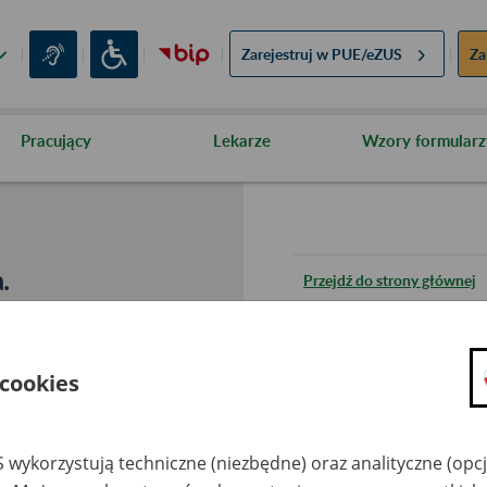
Zarejestruj w
PUE/eZUS
Za
Pracujący
Lekarze
Wzory formularz
.
Przejdź do strony głównej
Wróć do poprzedniej stron
 cookies
Przejdź do mapy serwisu
 wykorzystują techniczne (niezbędne) oraz analityczne (opc