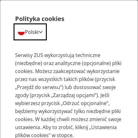
Polityka cookies
Polski
Menu
Szukaj
Serwisy ZUS wykorzystują techniczne
(niezbędne) oraz analityczne (opcjonalne) pliki
Przepraszamy,
cookies. Możesz zaakceptować wykorzystanie
podana strona nie została znaleziona.
przez nas wszystkich takich plików (przycisk
„Przejdź do serwisu”) lub dostosować swoje
Błąd 404
zgody (przycisk „Zarządzaj opcjami”). Jeśli
wybierzesz przycisk „Odrzuć opcjonalne”,
będziemy wykorzystywać tylko niezbędne pliki
cookies. W każdej chwili możesz zmienić swoje
ustawienia. Aby to zrobić, kliknij „Ustawienia
Przejdź do strony głównej
plików cookies” w stopce.